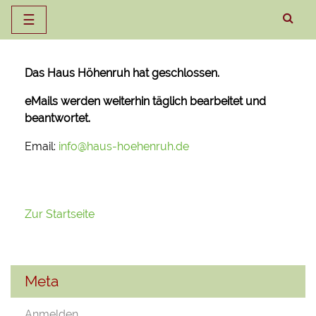
☰
Zum
Inhalt
Das Haus Höhenruh hat geschlossen.
springen
eMails werden weiterhin täglich bearbeitet und
beantwortet.
Email:
info@haus-hoehenruh.de
Zur Startseite
Meta
Anmelden