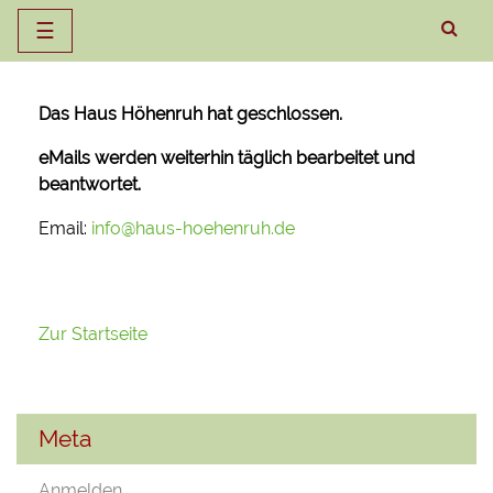
☰
Zum
Inhalt
Das Haus Höhenruh hat geschlossen.
springen
eMails werden weiterhin täglich bearbeitet und
beantwortet.
Email:
info@haus-hoehenruh.de
Zur Startseite
Meta
Anmelden